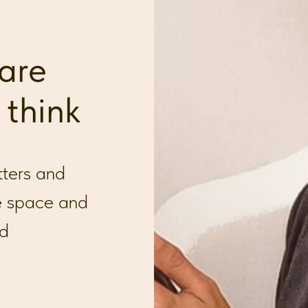
are
 think
tters and
te space and
ld