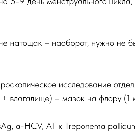
на 5-9 день менструального цикла,
не натощак – наоборот, нужно не б
кроскопическое исследование отдел
 + влагалище) – мазок на флору (1 
Ag, a-HCV, AT к Treponema pallidu