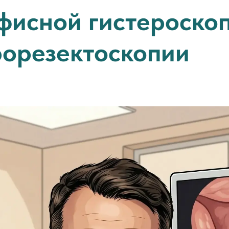
фисной гистероскоп
рорезектоскопии